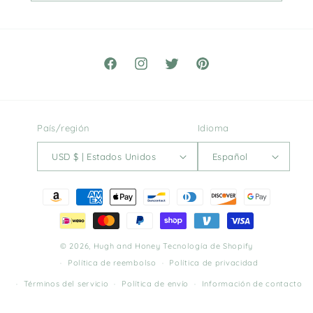
Facebook
Instagram
Twitter
Pinterest
País/región
Idioma
USD $ | Estados Unidos
Español
Formas
de
pago
© 2026,
Hugh and Honey
Tecnología de Shopify
Política de reembolso
Política de privacidad
Términos del servicio
Política de envío
Información de contacto